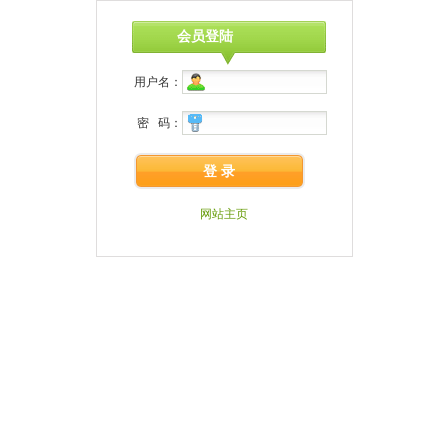
会员登陆
用户名：
密 码：
登 录
网站主页