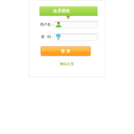
会员登陆
用户名：
密 码：
登 录
网站主页