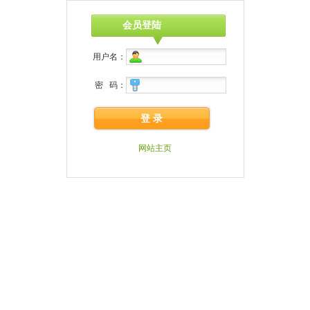
会员登陆
用户名：
密 码：
登 录
网站主页